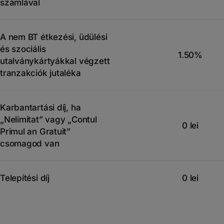
számlával
A nem BT étkezési, üdülési
és szociális
1.50%
utalványkártyákkal végzett
tranzakciók jutaléka
Karbantartási díj, ha
„Nelimitat” vagy „Contul
0 lei
Primul an Gratuit”
csomagod van
Telepítési díj
0 lei