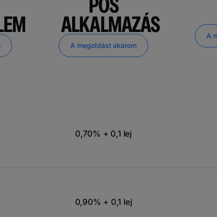
POS
LEM
ALKALMAZÁS
A 
m
A megoldást akarom
0,70% + 0,1 lej
0,90% + 0,1 lej