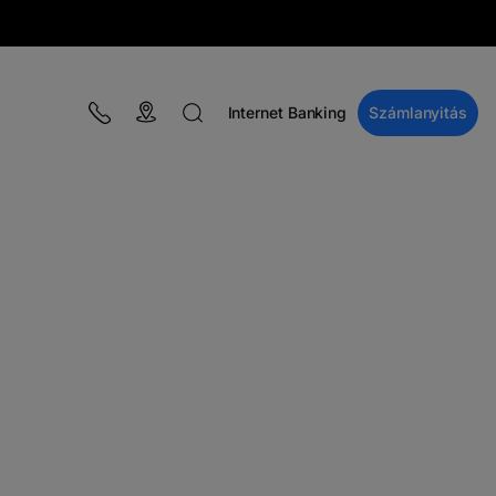
Internet Banking
Számlanyitás
BLOG
Kampányok
Pénzügyi oktatás
BT Pay
Események
A MacRO zóna