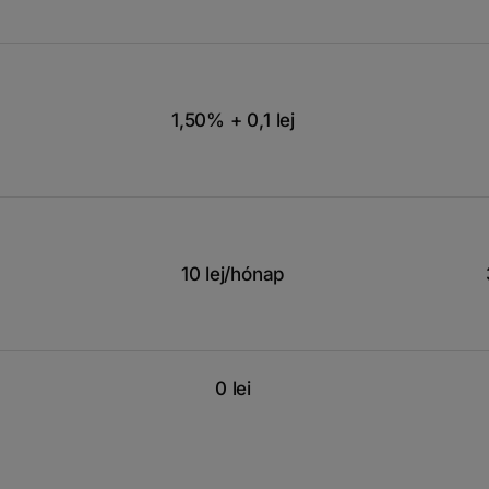
1,50% + 0,1 lej
10 lej/hónap
0 lei