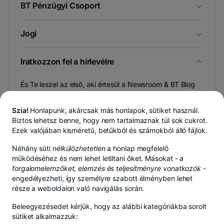
BT Pénzügyi Csoport
Jogi
Iratkozzon fel a hírlevélre
És Te leszel az első, aki értesül a Newsroom & BT Blog
újdonságairól.
Szia!
Honlapunk, akárcsak más honlapok, sütiket használ.
Biztos lehetsz benne, hogy nem tartalmaznak túl sok cukrot.
Ezek valójában kisméretű, betűkből és számokból álló fájlok.
-
Bármikor lemondhatsz,
részletek
.
Néhány süti
nélkülözhetetlen
a honlap megfelelő
új
működéséhez és nem lehet letiltani őket. Másokat -
lapon
a
nyílik
forgalomelemzőket, elemzés és teljesítményre vonatkozók
-
- új lapon nyílik meg
- új lapon nyíl
Adatvédelmi központ
Adatvédelmi irányelvek
Süti szabályz
meg
engedélyezheti, így személyre szabott élményben lehet
része a weboldalon való navigálás során.
Beleegyezésedet kérjük, hogy az alábbi kategóriákba sorolt
sütiket alkalmazzuk: