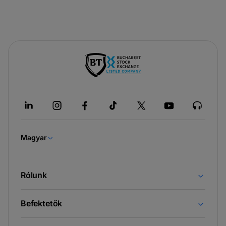
-
új
lapon
nyílik
meg
Magyar
Rólunk
Befektetők