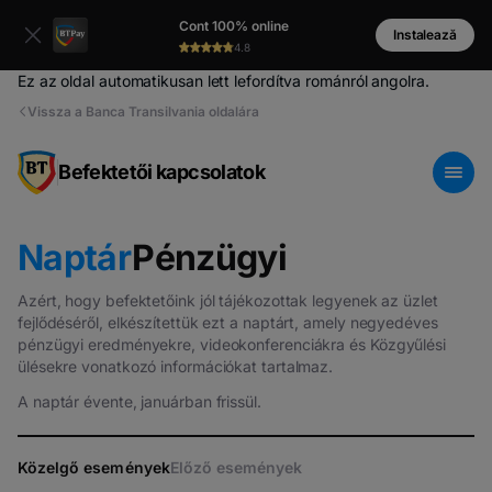
Cont 100% online
Instalează
4.8
Ez az oldal automatikusan lett lefordítva románról angolra.
Vissza a Banca Transilvania oldalára
Befektetői kapcsolatok
Naptár
Pénzügyi
Azért, hogy befektetőink jól tájékozottak legyenek az üzlet
fejlődéséről, elkészítettük ezt a naptárt, amely negyedéves
pénzügyi eredményekre, videokonferenciákra és Közgyűlési
ülésekre vonatkozó információkat tartalmaz.
A naptár évente, januárban frissül.
Közelgő események
Előző események