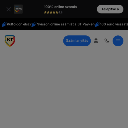
Latin
100% online számla
cirill
Telepítse a
4.8
Külföldön élsz?
Nyisson online számlát a BT Pay-en
100 euró visszat
Számlanyitás
Telefonos ügyfélszolgálat