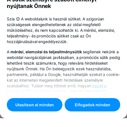
nyújtanak Önnek
Szia 😊 A weboldalunk is használ sütiket. A szigorúan
szükségesek elengedhetetlenek az oldal megfelelő
működéséhez, és nem kapcsolhatók ki. A mérési, elemzési,
teljesítmény- és promóciós sütiket csak az Ön
hozzájárulásával engedélyezzük.
A
mérési, elemzési és teljesítménysütik
segítenek nekünk a
weboldal navigációjának javításában, a promóciós sütik pedig
lehetővé teszik számunkra, hogy releváns hirdetéseket
nyújtsunk Önnek. Ha Ön beleegyezik ezek használatába,
partnereink, például a Google, használhatják ezeket a cookie-
kat az interneten megjelenített hirdetések személyre
szabásához. Tudjon meg többet arról, hogyan
kezeli a
Google az Ön személyes adatait
, vagy olvassa el a
BT
cookie-irányelvét
.
Utasítson el minden
Elfogadok minden
A beállítások testreszabásához válassza a
"
Cookie
beállítások
" lehetőséget.