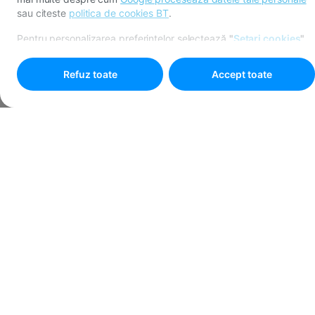
sau citeste
politica de cookies BT
.
Pentru personalizarea preferințelor selectează
"
Setari cookies
"
Refuz toate
Accept toate
Visszafelé
|
Honlap
BT vizuális súgó
BT vizuális súgó
A oldalról
BT Visual Help
Menjen a
Mi az a BT Visual Help?
Gyorsan megtekintheti fiókadatait közvetlenül a telefonjáról. Mind a
személyes, mind az üzleti fiókjához.
Jó tudni:
Telefonszámát és e-mailjeit regisztrálni kell a bankrendszerben, és jó