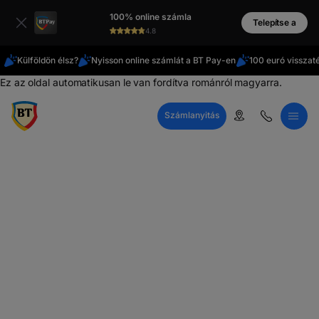
Latin
100% online számla
cirill
Telepítse a
4.8
Külföldön élsz?
Nyisson online számlát a BT Pay-en
100 euró visszat
Ez az oldal automatikusan le van fordítva románról magyarra.
Számlanyitás
Telefonos ügyfélszolgálat