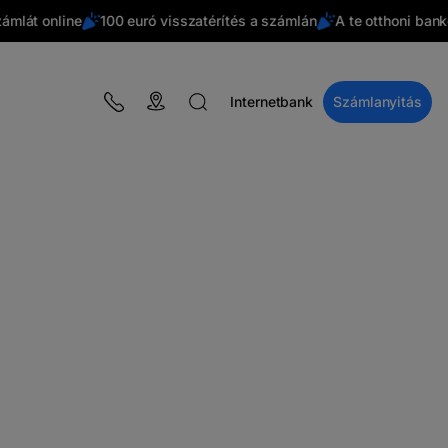
lát online
100 euró visszatérítés a számlán
A te otthoni bankod
Internetbank
Számlanyitás
BLOG
Kampányok
Pénzügyi ismeretek
BT Pay
Események
A Macro Övezet