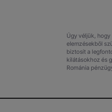
Úgy véljük, hogy
elemzésekből szü
biztosít a legfo
kilátásokhoz és 
Románia pénzügy