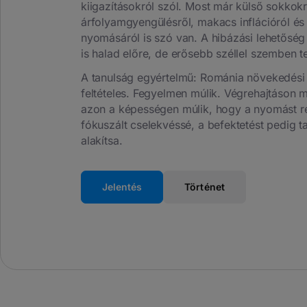
kiigazításokról szól. Most már külső sokkokró
árfolyamgyengülésről, makacs inflációról és 
nyomásáról is szó van. A hibázási lehetősé
is halad előre, de erősebb széllel szemben te
A tanulság egyértelmű: Románia növekedési 
feltételes. Fegyelmen múlik. Végrehajtáson m
azon a képességen múlik, hogy a nyomást r
fókuszált cselekvéssé, a befektetést pedig 
alakítsa.
Jelentés
Történet