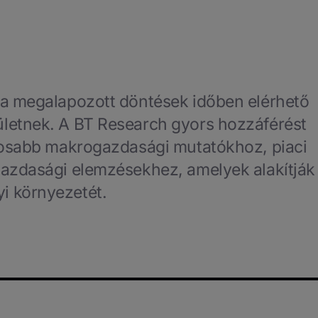
 a megalapozott döntések időben elérhető
letnek. A BT Research gyors hozzáférést
ntosabb makrogazdasági mutatókhoz, piaci
gazdasági elemzésekhez, amelyek alakítják
i környezetét.