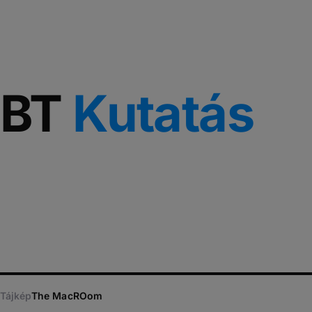
BT
Kutatás
Tájkép
The MacROom