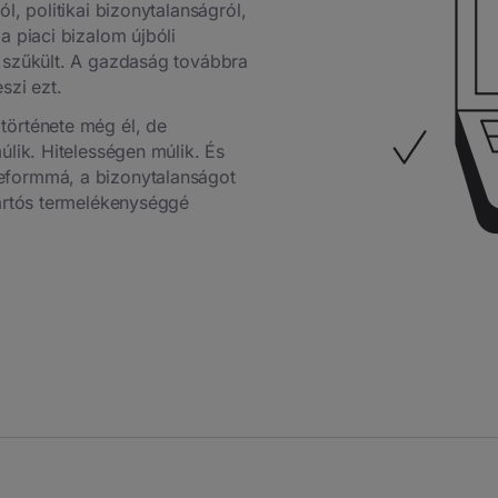
l, politikai bizonytalanságról,
a piaci bizalom újbóli
g szűkült. A gazdaság továbbra
szi ezt.
története még él, de
úlik. Hitelességen múlik. És
eformmá, a bizonytalanságot
tartós termelékenységgé