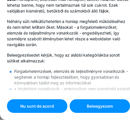
lehetsz benne, hogy nem tartalmaznak túl sok cukrot. Ezek
valójában kisméretű, betűkből és számokból álló fájlok.
Néhány süti
nélkülözhetetlen
a honlap megfelelő működéséhez
és nem lehet letiltani őket. Másokat -
a forgalomelemzőket,
elemzés és teljesítményre vonatkozók
- engedélyezheti, így
személyre szabott élményben lehet része a weboldalon való
navigálás során.
Beleegyezésedet kérjük, hogy az alábbi kategóriákba sorolt
sütiket alkalmazzuk:
Forgalomelemzések, elemzés és teljesítményre vonatkozók
-
segítenek a honlap fejlesztésében, hogy gyorsabban és
könnyebben találd meg az információkat
• hirdetésre vonatkozók
- amennyiben nem szeretnéd ezeket
a sütiket, továbbra is meg fognak jelenni az internetes
hirdetések, de megtörténhet, hogy nem lesznek számodra
mérvadók.
Nu sunt de acord
Beleegyezem
A sütikkel kapcsolatos további részleteket
A sütikre vonatkozó
politika
alatt találod.
Nyomd meg a
"Beleegyezem"
ombot, ha minden süti