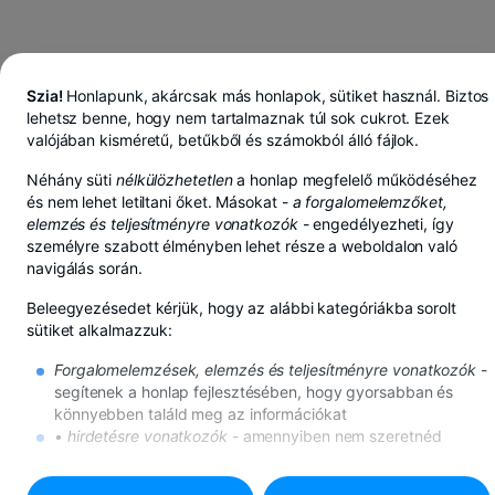
Szia!
Honlapunk, akárcsak más honlapok, sütiket használ. Biztos
lehetsz benne, hogy nem tartalmaznak túl sok cukrot. Ezek
valójában kisméretű, betűkből és számokból álló fájlok.
Néhány süti
nélkülözhetetlen
a honlap megfelelő működéséhez
és nem lehet letiltani őket. Másokat -
a forgalomelemzőket,
elemzés és teljesítményre vonatkozók
- engedélyezheti, így
személyre szabott élményben lehet része a weboldalon való
navigálás során.
Beleegyezésedet kérjük, hogy az alábbi kategóriákba sorolt
sütiket alkalmazzuk:
Forgalomelemzések, elemzés és teljesítményre vonatkozók
-
segítenek a honlap fejlesztésében, hogy gyorsabban és
BT Pay-ben lejben, euróban vagy dollárban takarít meg
könnyebben találd meg az információkat
Továbbiak megtekintése
• hirdetésre vonatkozók
- amennyiben nem szeretnéd
BUZĂU DÉL-AGENCIA
ezeket a sütiket, továbbra is meg fognak jelenni az
internetes hirdetések, de megtörténhet, hogy nem lesznek