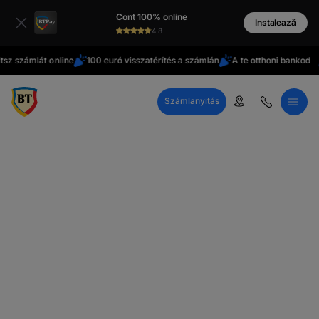
latinești
Cont 100% online
cirill
Instalează
4.8
betűs
ámlát online
100 euró visszatérítés a számlán
A te otthoni bankod
Kül
Számlanyitás
Call Center