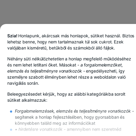
Szia!
Honlapunk, akárcsak más honlapok, sütiket használ. Biztos
lehetsz benne, hogy nem tartalmaznak túl sok cukrot. Ezek
valójában kisméretű, betűkből és számokból álló fájlok.
Néhány süti
nélkülözhetetlen
a honlap megfelelő működéséhez
és nem lehet letiltani őket. Másokat -
a forgalomelemzőket,
elemzés és teljesítményre vonatkozók
- engedélyezheti, így
személyre szabott élményben lehet része a weboldalon való
navigálás során.
Beleegyezésedet kérjük, hogy az alábbi kategóriákba sorolt
sütiket alkalmazzuk:
Forgalomelemzések, elemzés és teljesítményre vonatkozók
-
segítenek a honlap fejlesztésében, hogy gyorsabban és
BT Pay-ben lejben, euróban vagy dollárban takarít meg
könnyebben találd meg az információkat
Továbbiak megtekintése
• hirdetésre vonatkozók
- amennyiben nem szeretnéd
ezeket a sütiket, továbbra is meg fognak jelenni az