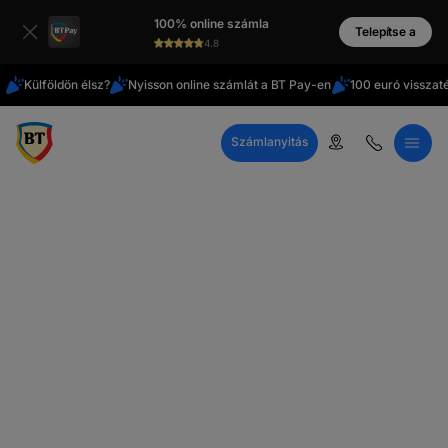
Latin
100% online számla
cirill
Telepítse a
4.8
Külföldön élsz?
Nyisson online számlát a BT Pay-en
100 euró visszat
Számlanyitás
Telefonos ügyfélszolgálat