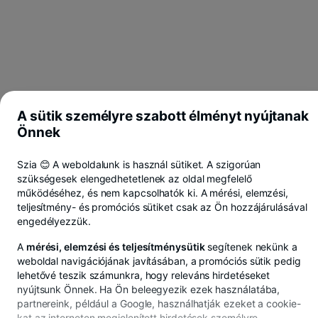
A sütik személyre szabott élményt nyújtanak
Önnek
Szia 😊 A weboldalunk is használ sütiket. A szigorúan
szükségesek elengedhetetlenek az oldal megfelelő
működéséhez, és nem kapcsolhatók ki. A mérési, elemzési,
teljesítmény- és promóciós sütiket csak az Ön hozzájárulásával
engedélyezzük.
A
mérési, elemzési és teljesítménysütik
segítenek nekünk a
weboldal navigációjának javításában, a promóciós sütik pedig
lehetővé teszik számunkra, hogy releváns hirdetéseket
nyújtsunk Önnek. Ha Ön beleegyezik ezek használatába,
partnereink, például a Google, használhatják ezeket a cookie-
A BT Pay-en keresztül lei-ben, euróban vagy dollárban
kat az interneten megjelenített hirdetések személyre