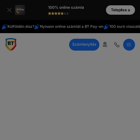
Latin
100% online számla
cirill
Telepítse a
4.8
Külföldön élsz?
Nyisson online számlát a BT Pay-en
100 euró visszat
Számlanyitás
Telefonos ügyfélszolgálat