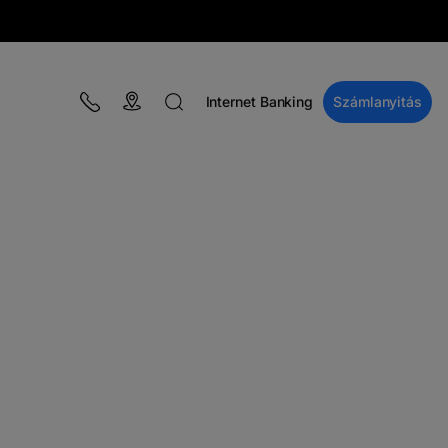
Internet Banking
Számlanyitás
BLOG
Kampányok
Pénzügyi oktatás
BT Pay
Események
A MacRO zóna