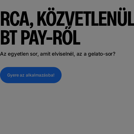
RCA, KÖZVETLENÜL
BT PAY-RŐL
Az egyetlen sor, amit elviselnél, az a gelato-sor?
Gyere az alkalmazásba!