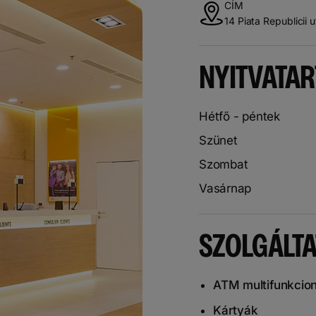
CÍM
14 Piata Republicii 
NYITVATAR
Hétfő - péntek
Szünet
Szombat
Vasárnap
SZOLGÁLT
ATM multifunkcion
Kártyák