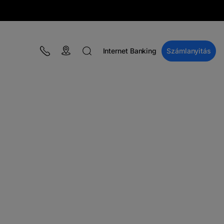
Internet Banking
Számlanyitás
BLOG
Kampányok
Pénzügyi oktatás
BT Pay
Események
A MacRO zóna