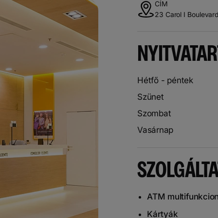
CÍM
23 Carol I Boulevard
NYITVATAR
Hétfő - péntek
Szünet
Szombat
Vasárnap
SZOLGÁLT
ATM multifunkcion
Kártyák