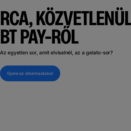
RCA, KÖZVETLENÜL
BT PAY-RŐL
Az egyetlen sor, amit elviselnél, az a gelato-sor?
Gyere az alkalmazásba!