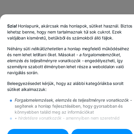
Szia!
Honlapunk, akárcsak más honlapok, sütiket használ. Biztos
lehetsz benne, hogy nem tartalmaznak túl sok cukrot. Ezek
valójában kisméretű, betűkből és számokból álló fájlok.
Néhány süti
nélkülözhetetlen
a honlap megfelelő működéséhez
és nem lehet letiltani őket. Másokat -
a forgalomelemzőket,
elemzés és teljesítményre vonatkozók
- engedélyezheti, így
személyre szabott élményben lehet része a weboldalon való
navigálás során.
Beleegyezésedet kérjük, hogy az alábbi kategóriákba sorolt
sütiket alkalmazzuk:
Forgalomelemzések, elemzés és teljesítményre vonatkozók
-
segítenek a honlap fejlesztésében, hogy gyorsabban és
BT Pay-ben lejben, euróban vagy dollárban takarít meg
könnyebben találd meg az információkat
Továbbiak megtekintése
• hirdetésre vonatkozók
- amennyiben nem szeretnéd
SINAIA ÜGYNÖKSÉG
ezeket a sütiket, továbbra is meg fognak jelenni az
internetes hirdetések, de megtörténhet, hogy nem lesznek