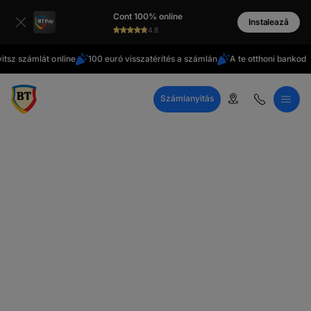
latinești
Cont 100% online
cirill
Instalează
4.8
betűs
zámlát online
100 euró visszatérítés a számlán
A te otthoni bankod
Kü
Számlanyitás
Call Center