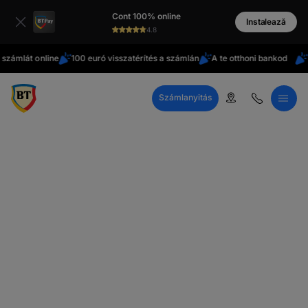
latinești
Cont 100% online
cirill
Instalează
4.8
betűs
át online
100 euró visszatérítés a számlán
A te otthoni bankod
Külföl
Számlanyitás
Call Center