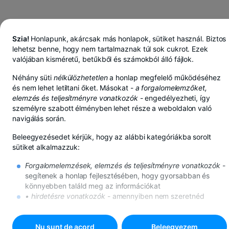
Szia!
Honlapunk, akárcsak más honlapok, sütiket használ. Biztos
lehetsz benne, hogy nem tartalmaznak túl sok cukrot. Ezek
valójában kisméretű, betűkből és számokból álló fájlok.
Néhány süti
nélkülözhetetlen
a honlap megfelelő működéséhez
és nem lehet letiltani őket. Másokat -
a forgalomelemzőket,
elemzés és teljesítményre vonatkozók
- engedélyezheti, így
személyre szabott élményben lehet része a weboldalon való
navigálás során.
Beleegyezésedet kérjük, hogy az alábbi kategóriákba sorolt
sütiket alkalmazzuk:
Forgalomelemzések, elemzés és teljesítményre vonatkozók
-
segítenek a honlap fejlesztésében, hogy gyorsabban és
BT Pay-ben lejben, euróban vagy dollárban takarít meg
könnyebben találd meg az információkat
Továbbiak megtekintése
• hirdetésre vonatkozók
- amennyiben nem szeretnéd
BUCUREŞTI VEST FIÓK
ezeket a sütiket, továbbra is meg fognak jelenni az
internetes hirdetések, de megtörténhet, hogy nem lesznek
számodra mérvadók.
Nu sunt de acord
Beleegyezem