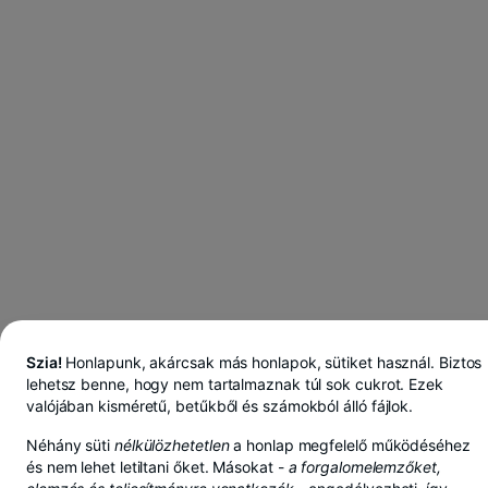
Szia!
Honlapunk, akárcsak más honlapok, sütiket használ. Biztos
lehetsz benne, hogy nem tartalmaznak túl sok cukrot. Ezek
valójában kisméretű, betűkből és számokból álló fájlok.
Néhány süti
nélkülözhetetlen
a honlap megfelelő működéséhez
BT Pay-ben lejben, euróban vagy dollárban takarít meg
és nem lehet letiltani őket. Másokat -
a forgalomelemzőket,
Továbbiak megtekintése