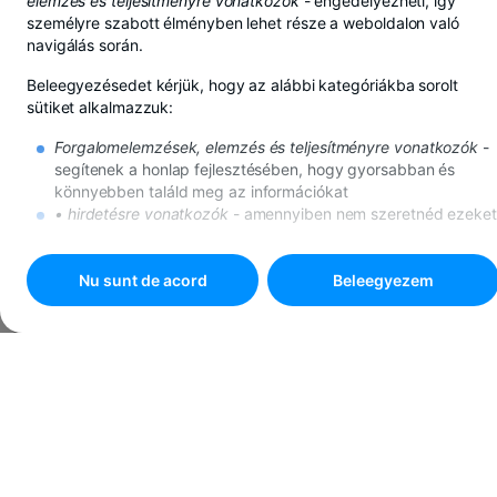
elemzés és teljesítményre vonatkozók
- engedélyezheti, így
személyre szabott élményben lehet része a weboldalon való
navigálás során.
Beleegyezésedet kérjük, hogy az alábbi kategóriákba sorolt
sütiket alkalmazzuk:
Forgalomelemzések, elemzés és teljesítményre vonatkozók
-
segítenek a honlap fejlesztésében, hogy gyorsabban és
könnyebben találd meg az információkat
• hirdetésre vonatkozók
- amennyiben nem szeretnéd ezeket
a sütiket, továbbra is meg fognak jelenni az internetes
hirdetések, de megtörténhet, hogy nem lesznek számodra
mérvadók.
Nu sunt de acord
Beleegyezem
A sütikkel kapcsolatos további részleteket
A sütikre vonatkozó
politika
alatt találod.
Nyomd meg a
"Beleegyezem"
ombot, ha minden süti
használatába beleegyezel, vagy válaszd a
"
Süti beállítások
"
gombot a testreszabáshoz.