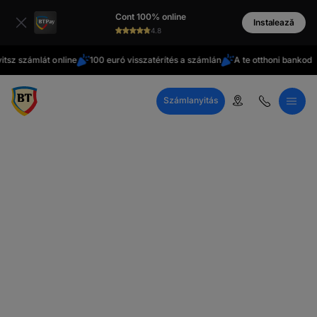
latinești
Cont 100% online
cirill
Instalează
4.8
betűs
z számlát online
100 euró visszatérítés a számlán
A te otthoni bankod
Számlanyitás
Call Center