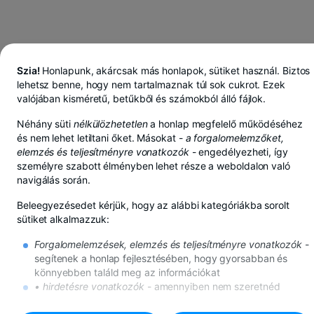
Szia!
Honlapunk, akárcsak más honlapok, sütiket használ. Biztos
lehetsz benne, hogy nem tartalmaznak túl sok cukrot. Ezek
valójában kisméretű, betűkből és számokból álló fájlok.
Néhány süti
nélkülözhetetlen
a honlap megfelelő működéséhez
és nem lehet letiltani őket. Másokat -
a forgalomelemzőket,
elemzés és teljesítményre vonatkozók
- engedélyezheti, így
személyre szabott élményben lehet része a weboldalon való
navigálás során.
Beleegyezésedet kérjük, hogy az alábbi kategóriákba sorolt
sütiket alkalmazzuk:
Forgalomelemzések, elemzés és teljesítményre vonatkozók
-
segítenek a honlap fejlesztésében, hogy gyorsabban és
BT Pay-ben lejben, euróban vagy dollárban takarít meg
könnyebben találd meg az információkat
Továbbiak megtekintése
• hirdetésre vonatkozók
- amennyiben nem szeretnéd
DECEBAL ÜGYNÖKSÉG
ezeket a sütiket, továbbra is meg fognak jelenni az