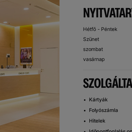
NYITVATAR
Hétfő - Péntek
Szünet
szombat
vasárnap
SZOLGÁLT
Kártyák
Folyószámla
Hitelek
Időpontfoglalás on