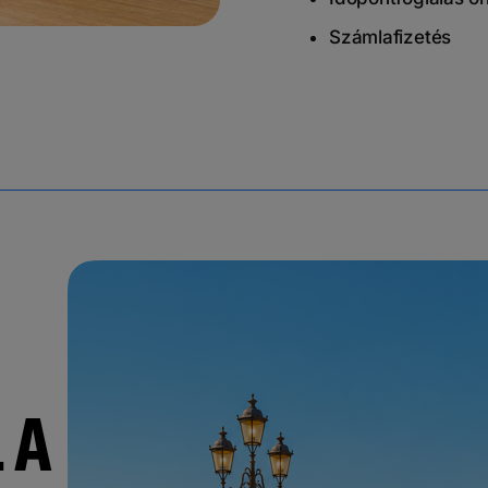
Számlafizetés
 A