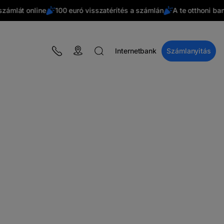
mlát online
100 euró visszatérítés a számlán
A te otthoni banko
Internetbank
Számlanyitás
BLOG
Kampányok
Pénzügyi ismeretek
BT Pay
Események
A Macro Övezet