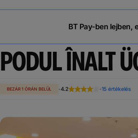
BT Pay-ben lejben, 
PODUL ÎNALT 
4.2
15 értékelés
BEZÁR 1 ÓRÁN BELÜL