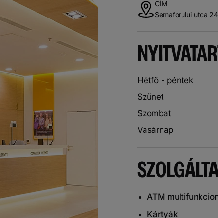
CÍM
Semaforului utca 24
NYITVATAR
Hétfő - péntek
Szünet
Szombat
Vasárnap
SZOLGÁLT
ATM multifunkcion
Kártyák