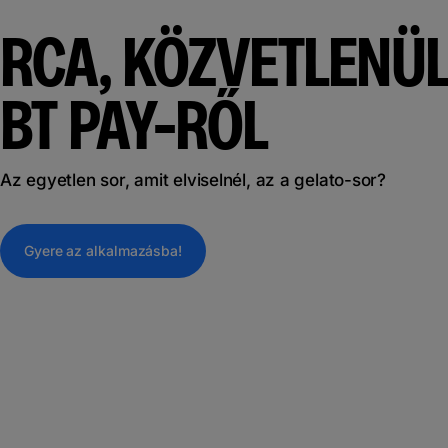
RCA, KÖZVETLENÜL
BT PAY-RŐL
Az egyetlen sor, amit elviselnél, az a gelato-sor?
Gyere az alkalmazásba!