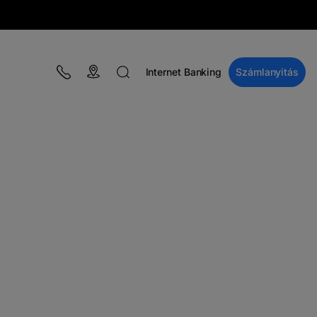
Internet Banking
Számlanyitás
BLOG
Kampányok
Pénzügyi oktatás
BT Pay
Események
A MacRO zóna